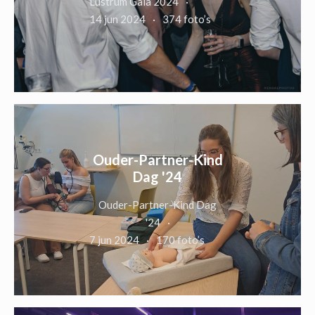
Lustrum Gala 2024
14 jun 2024
374 foto’s
Ouder-Partner-Kind
Dag '24
Ouder-Partner-Kind Dag
'24
7 jun 2024
170 foto’s