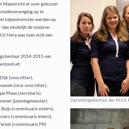
in Maastricht er voor gekozen
studievereniging op te
veel bijeenkomsten werden op
dan eindelijk de staturen
.V. Hera was toen echt een
ngsbestuur 2014-2015 van
estond uit:
Dijk (voorzitter),
esenek (vice-voorzitter),
ue Maas (secretaris),
Oprichtingsbestuur der M.S.V.
emmer (penningmeester)
Buijs (commissaris extern),
vers (commissaris intern),
ferink (commissaris PR)