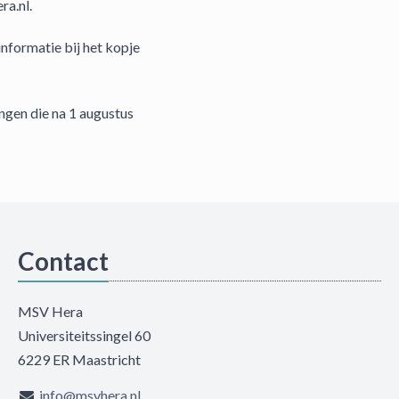
ra.nl.
nformatie bij het kopje
ingen die na 1 augustus
Contact
MSV Hera
Universiteitssingel 60
6229 ER Maastricht
info@msvhera.nl