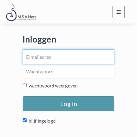
Toggle
navigati
Inloggen
wachtwoord weergeven
Log in
blijf ingelogd